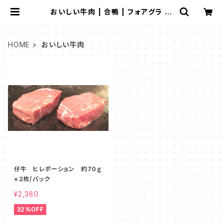
おいしい牛肉 | 合鴨 | フォアグラ 倶
楽部『クラブ』 高級｜食材｜専門店
HOME
おいしい牛肉
仔牛 ヒレポーション 約70ｇ
×２枚/パック
¥2,380
32%OFF