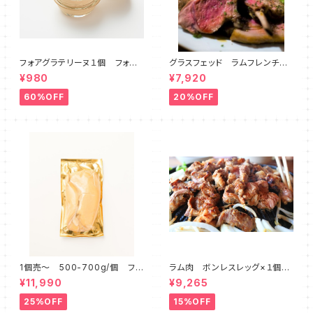
フォアグラテリーヌ１個 フォワ
グラスフェッド ラムフレンチラ
グラのみ１００％使用 絶品テリ
ック (600-800ｇ)
¥980
¥7,920
ーヌ５０ｇ
60%OFF
20%OFF
1個売～ 500-700g/個 フォ
ラム肉 ボンレスレッグ×１個
アグラ カナール Ａグレード
冷凍 オーストラリア産
¥11,990
¥9,265
ハンガリー産
25%OFF
15%OFF