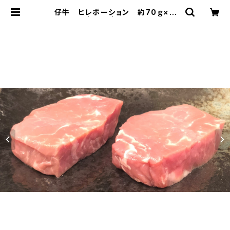
仔牛 ヒレポーション 約70ｇ×２
枚/パック | 合鴨 | フォアグラ 倶楽部
『クラブ』 高級｜食材｜専門店