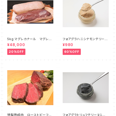
5kg マグレカナール マグレド
フォアグラハニシナモンテリーヌ
カナール 鴨ロース 鴨胸肉
１瓶 フォワグラのみ１００％
¥48,000
¥980
ハンガリー産 300-400g
使用 ハニーシナモン風味 テ
リーヌ５０ｇ
20%OFF
60%OFF
特製熟成肉 ローストビーフ
フォアグラトリュフテリーヌ１