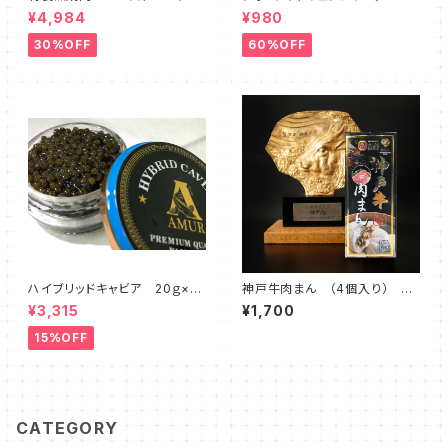
(約600g-800g)ソース、レホ
瓶 フォワグラ１００％使用 絶
¥4,984
¥980
ール付き
品トリュフ風味 テリーヌ５０
ｇ
30%OFF
60%OFF
ハイブリッドキャビア 20ｇ×１
神戸牛肉まん （4個入り） 皇
瓶 ハイブリッド種 中国産
蘭 神戸南京町
¥3,315
¥1,700
15%OFF
CATEGORY